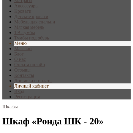
Матрасы
Аксессуары
Кровати
Детские кровати
Мебель для спальни
Мягкая мебель
ТВ-тумбы
Тумбы под обувь
Меню
Магазин
Блог
О нас
Оплата онлайн
Отзывы
Контакты
Доставка и оплата
Личный кабинет
Вход
Регистрация
Шкафы
Шкаф «Ронда ШК - 20»