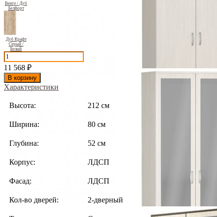
Венге / Дуб
Белфорт
Дуб Крафт
Серый /
Белый
11 568
₽
В корзину
Характеристики
Высота:
212 см
Ширина:
80 см
Глубина:
52 см
Корпус:
ЛДСП
Фасад:
ЛДСП
Кол-во дверей:
2-дверный