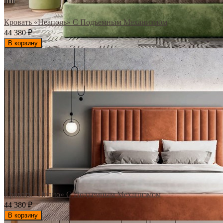
Кровать «Неаполь» С Подъемным Механизмом
44 380
₽
В корзину
Кровать «Пиано» С Подъемным Механизмом
44 380
₽
В корзину