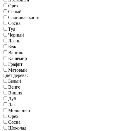
Орех
Серый
Слоновая кость
Сосна
Туя
Черный
Ясень
Беж
Ваниль
Кашемир
Графит
Матовый
Цвет дерева:
Белый
Венге
Вишня
Дуб
Лак
Молочный
Орех
Сосна
Шоколад