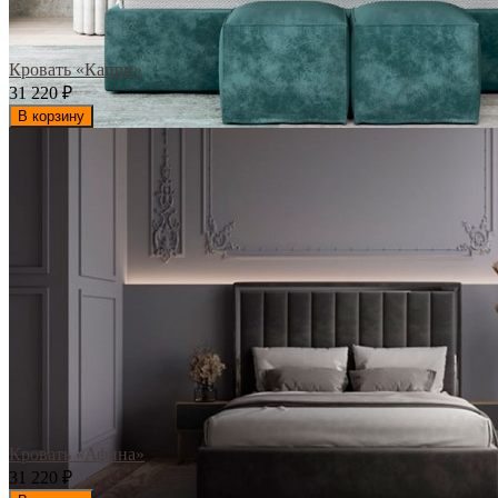
Кровать «Капри»
31 220
₽
В корзину
Кровать «Афина»
31 220
₽