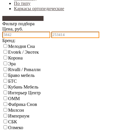
По типу
Каркасы ортопедические
Фильтр подбора
1167
Фильтр подбора
Цена, руб.
Бренд:
Мелодия Сна
Evotek / Эвотек
Корона
Эра
Rivalli / Ривалли
Браво мебель
БТС
Кубань Мебель
Интерьер Центр
ОММ
Фабрика Снов
Милсон
Империум
СБК
Олмеко