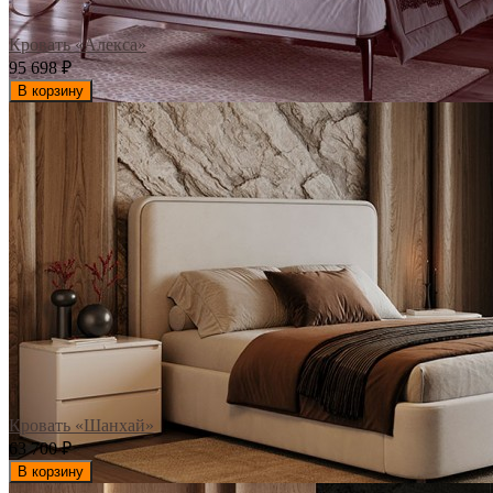
Кровать «Алекса»
95 698
₽
В корзину
Кровать «Шанхай»
63 700
₽
В корзину