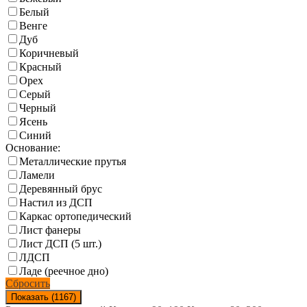
Белый
Венге
Дуб
Коричневый
Красный
Орех
Серый
Черный
Ясень
Синий
Основание:
Металлические прутья
Ламели
Деревянный брус
Настил из ДСП
Каркас ортопедический
Лист фанеры
Лист ДСП (5 шт.)
ЛДСП
Ладе (реечное дно)
Сбросить
Показать (
1167
)