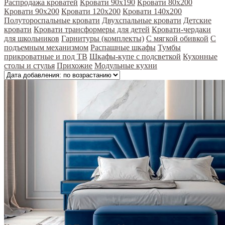
Распродажа кроватей
Кровати 90х190
Кровати 80х200
Кровати 90х200
Кровати 120х200
Кровати 140х200
Полутороспальные кровати
Двухспальные кровати
Детские
кровати
Кровати трансформеры для детей
Кровати-чердаки
для школьников
Гарнитуры (комплекты)
С мягкой обивкой
С
подъемным механизмом
Распашные шкафы
Тумбы
прикроватные и под ТВ
Шкафы-купе с подсветкой
Кухонные
столы и стулья
Прихожие
Модульные кухни