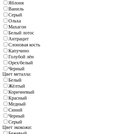
Яблоня
Ваниль
Серый
Ольха
Махагон
Белый лотос
Антрацит
Слоновая кость
Капучино
Голубой лён
Орех/белый
Черный
Цвет металла:
Белый
Жёлтый
Коричневый
Красный
Медный
Синий
Черный
Серый
Цвет экокожи:
Бежевый