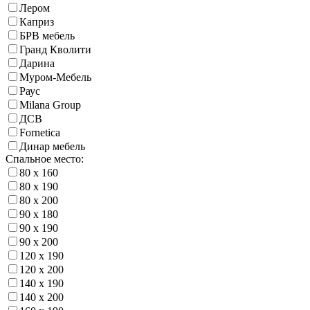
Лером
Каприз
БРВ мебель
Гранд Кволити
Дарина
Муром-Мебель
Раус
Milana Group
ДСВ
Fornetica
Динар мебель
Спальное место:
80 х 160
80 х 190
80 х 200
90 х 180
90 х 190
90 х 200
120 х 190
120 х 200
140 х 190
140 х 200