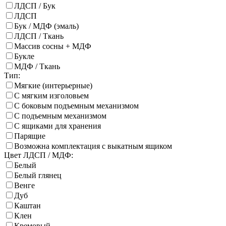
ЛДСП / Бук
ЛДСП
Бук / МДФ (эмаль)
ЛДСП / Ткань
Массив сосны + МДФ
Букле
МДФ / Ткань
Тип:
Мягкие (интерьерные)
С мягким изголовьем
С боковым подъемным механизмом
С подъемным механизмом
С ящиками для хранения
Парящие
Возможна комплектация с выкатным ящиком
Цвет ЛДСП / МДФ:
Белый
Белый глянец
Венге
Дуб
Каштан
Клен
Кремовый