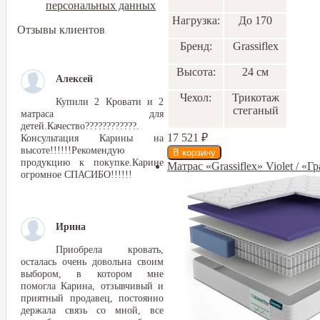
персональных данных
Нагрузка:
До 170
Отзывы клиентов
Бренд:
Grassiflex
Высота:
24 см
Алексей
Чехол:
Трикотаж
Купили 2 Кровати и 2
стеганый
матраса для
детей.Качество????????????.
17 521
₽
Консультация Карины на
высоте!!!!!!Рекомендую
продукцию к покупке.Карине
Матрас «Grassiflex» Violet / «
огромное СПАСИБО!!!!!!
Ирина
Приобрела кровать,
осталась очень довольна своим
выбором, в котором мне
помогла Карина, отзывчивый и
приятный продавец, постоянно
держала связь со мной, все