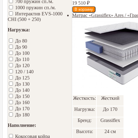
700 пружин сп./м.
19 510
₽
1000 пружин сп./м.
Интерактив EVS-1000
Матрас «Grassiflex» Ares / «Гр
CHI (500 + 250)
Нагрузка:
До 80
До 90
До 100
До 110
До 120
120 / 140
До 125
До 130
До 140
До 150
Жесткость:
Жесткий
До 160
До 170
Нагрузка:
До 170
До 180
Бренд:
Grassiflex
Наполнение:
Высота:
24 см
Кокосовая койра