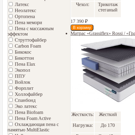
Чехол:
Трикотаж
Латекс
стеганый
Неолатекс
Ортопена
17 390
₽
Пена мемори
Пена с массажным
Матрас «Grassiflex» Rossi / «Г
эффектом
Струттофайбер
Carbon Foam
Бикокос
Бикоттон
Пена Elax
Экопол
ППУ
Войлок
Форплит
Холлофайбер
Спанбонд
Эко латекс
Пена Biofoam
Жесткость:
Жесткий
Пена Foam Active
Охлаждающая пена с
Нагрузка:
До 170
памятью MultiElastic