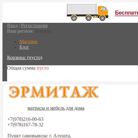
Вход
|
Регистрация
Ваш регион:
Алушта
Магазин
Блог
Корзина:
(пусто)
Общая сумма
пусто
Перейти в корзину
матрасы и мебель для дома
+7(978)216-00-63
+7(978)167-78-32
Пункт самовывоза: г. Алушта,