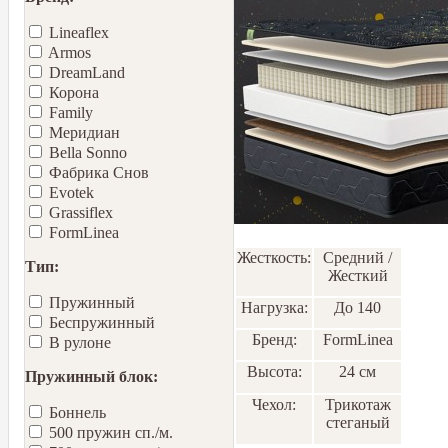
Lineaflex
Armos
DreamLand
Корона
Family
Меридиан
Bella Sonno
Фабрика Снов
Еvotek
Grassiflex
FormLinea
Жесткость:
Средний /
Тип:
Жесткий
Пружинный
Нагрузка:
До 140
Беспружинный
Бренд:
FormLinea
В рулоне
Высота:
24 см
Пружинный блок:
Чехол:
Трикотаж
Боннель
стеганый
500 пружин сп./м.