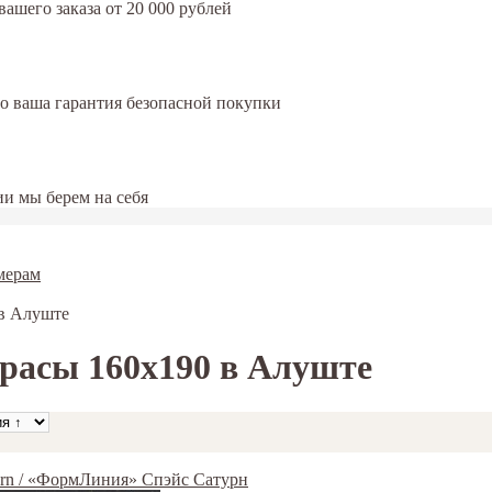
ашего заказа от 20 000 рублей
это ваша гарантия безопасной покупки
и мы берем на себя
мерам
 в Алуште
расы 160х190 в Алуште
urn / «ФормЛиния» Спэйс Сатурн