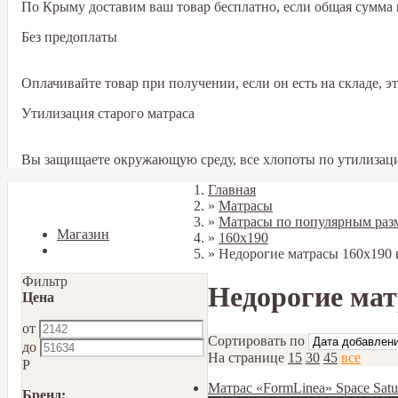
По Крыму доставим ваш товар бесплатно, если общая сумма в
Без предоплаты
Оплачивайте товар при получении, если он есть на складе, 
Утилизация старого матраса
Вы защищаете окружающую среду, все хлопоты по утилизаци
Главная
Закрыть
»
Матрасы
»
Матрасы по популярным раз
Магазин
»
160х190
Блог
»
Недорогие матрасы 160х190
Фильтр
Недорогие мат
Цена
от
Сортировать по
до
На странице
15
30
45
все
Р
Матрас «FormLinea» Space Sat
Бренд: