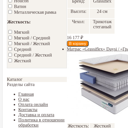
Hollcon
Бренд:
Grassiflex
Ватин
Высота:
24 см
Металлическая рамка
Чехол:
Трикотаж
Жесткость:
стеганый
Мягкий
16 177
₽
Мягкий / Средний
Мягкий / Жесткий
Матрас «Grassiflex» Daysi / «Г
Средний
Средний / Жесткий
Жесткий
Каталог
Разделы сайта
Главная
О нас
Оплата онлайн
Контакты
Доставка и оплата
Политика в отношении
обработки
Жесткость:
Жесткий