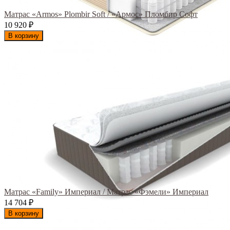
Матрас «Armos» Plombir Soft / «Армос» Пломбир Софт
10 920
₽
В корзину
Матрас «Family» Империал / Матрас «Фэмели» Империал
14 704
₽
В корзину