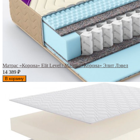
Матрас «Корона» Elit Level / Матрас «Корона» Элит Лэвел
14 389
₽
В корзину