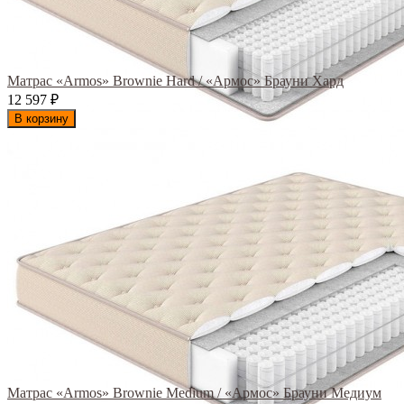
Матрас «Armos» Brownie Hard / «Армос» Брауни Хард
12 597
₽
В корзину
Матрас «Armos» Brownie Medium / «Армос» Брауни Медиум