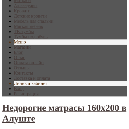
Матрасы
Аксессуары
Кровати
Детские кровати
Мебель для спальни
Мягкая мебель
ТВ-тумбы
Тумбы под обувь
Меню
Магазин
Блог
О нас
Оплата онлайн
Отзывы
Контакты
Доставка и оплата
Личный кабинет
Вход
Регистрация
Недорогие матрасы 160х200 в
Алуште