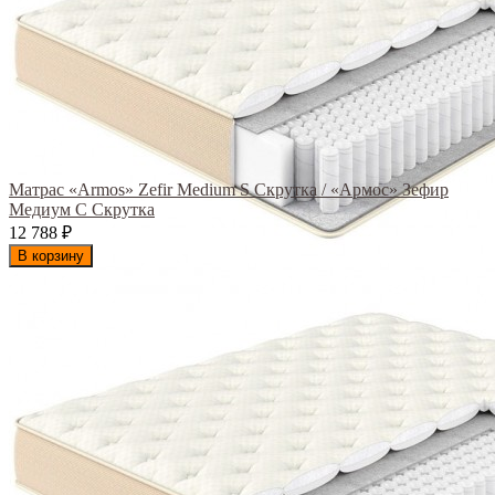
Матрас «Armos» Zefir Medium S Скрутка / «Армос» Зефир
Медиум С Скрутка
12 788
₽
В корзину