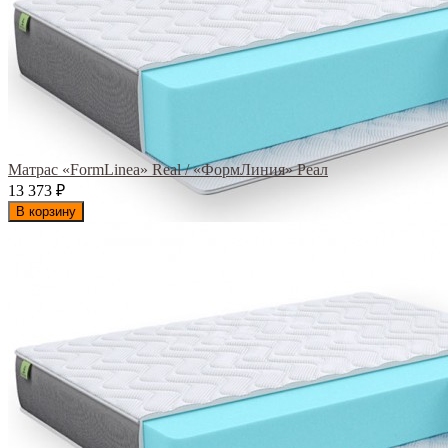
Матрас «FormLinea» Real / «ФормЛиния» Реал
13 373
₽
В корзину