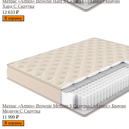
Матрас «Armos» Brownie Hard S Скрутка / «Армос» Брауни
Хард С Скрутка
12 633
₽
В корзину
Матрас «Armos» Brownie Medium S Скрутка / «Армос» Брауни
Медиум С Скрутка
11 999
₽
В корзину