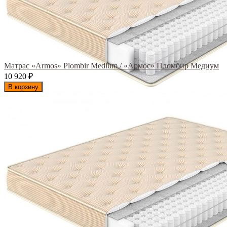
Матрас «Armos» Plombir Medium / «Армос» Пломбир Медиум
10 920
₽
В корзину