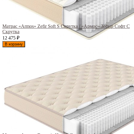
Матрас «Armos» Zefir Soft S Скрутка / «Армос» Зефир Софт С
Скрутка
12 475
₽
В корзину