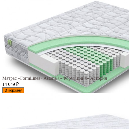
Матрас «FormLinea» Astoria / «ФормЛиния» Астория
14 649
₽
В корзину