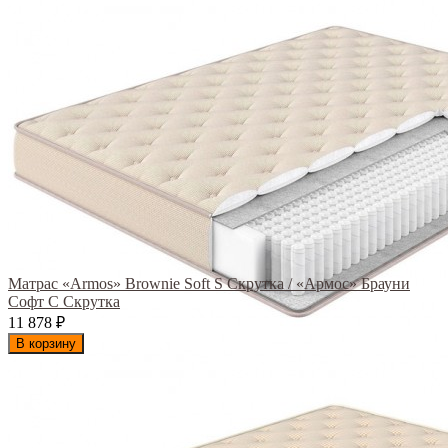
Матрас «Armos» Brownie Soft S Скрутка / «Армос» Брауни
Софт С Скрутка
11 878
₽
В корзину