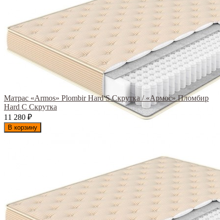
Матрас «Armos» Plombir Hard S Скрутка / «Армос» Пломбир
Hard С Скрутка
11 280
₽
В корзину