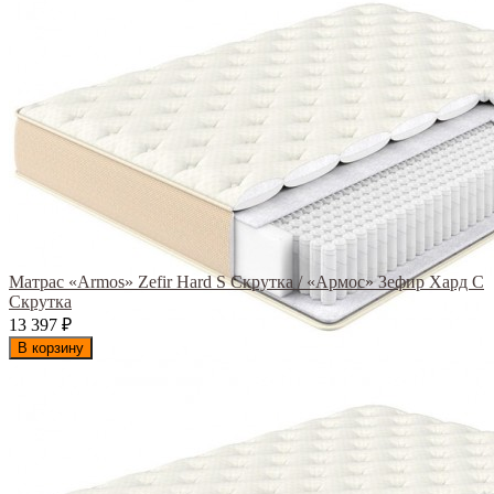
Матрас «Armos» Zefir Hard S Скрутка / «Армос» Зефир Хард С
Скрутка
13 397
₽
В корзину