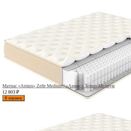
Матрас «Armos» Zefir Medium / «Армос» Зефир Медиум
12 803
₽
В корзину