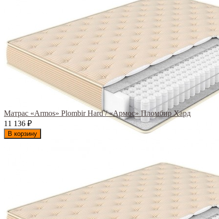
Матрас «Armos» Plombir Hard / «Армос» Пломбир Хард
11 136
₽
В корзину