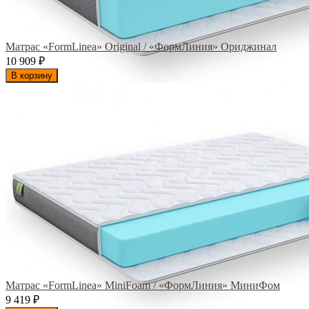
Матрас «FormLinea» Original / «ФормЛиния» Ориджинал
10 909
₽
В корзину
Матрас «FormLinea» MiniFoam / «ФормЛиния» МиниФом
9 419
₽