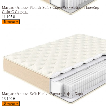
Матрас «Armos» Plombir Soft S Скрутка / «Армос» Пломбир
Софт С Скрутка
11 105
₽
В корзину
Матрас «Armos» Zefir Hard / «Армос» Зефир Хард
13 140
₽
В корзину