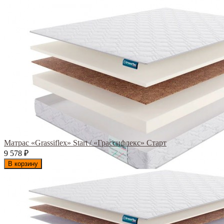
Матрас «Grassiflex» Start / «Грассифлекс» Старт
9 578
₽
В корзину