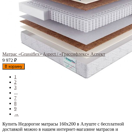
Матрас «Grassiflex» Aspect / «Грассифлекс» Аспект
9 972
₽
В корзину
1
2
3
...
7
8
9
→
Купить Недорогие матрасы 160х200 в Алуште с бесплатной
доставкой можно в нашем интернет-магазине матрасов и