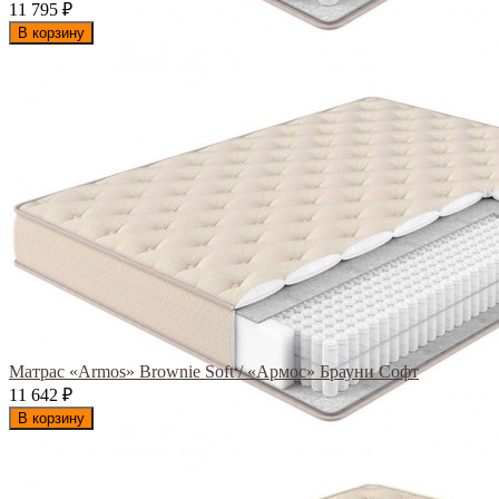
11 795
₽
В корзину
Матрас «Armos» Brownie Soft / «Армос» Брауни Софт
11 642
₽
В корзину