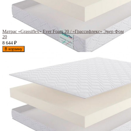
Матрас «Grassiflex» Ever Foam 20 / «Грассифлекс» Эвер Фом
20
8 644
₽
В корзину