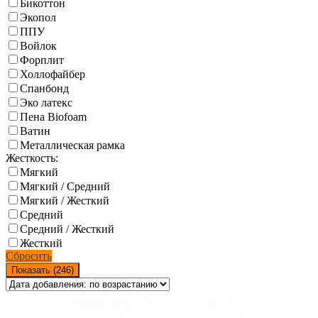
Бикоттон
Экопол
ППУ
Войлок
Форплит
Холлофайбер
Спанбонд
Эко латекс
Пена Biofoam
Ватин
Металлическая рамка
Жесткость:
Мягкий
Мягкий / Средний
Мягкий / Жесткий
Средний
Средний / Жесткий
Жесткий
Сбросить
Показать (
246
)