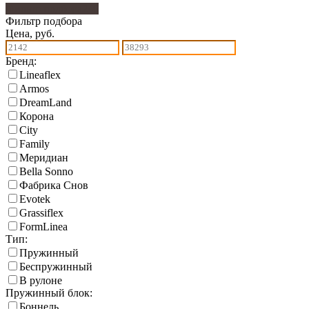
Фильтр подбора
246
Фильтр подбора
Цена, руб.
Бренд:
Lineaflex
Armos
DreamLand
Корона
City
Family
Меридиан
Bella Sonno
Фабрика Снов
Еvotek
Grassiflex
FormLinea
Тип:
Пружинный
Беспружинный
В рулоне
Пружинный блок:
Боннель