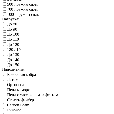
500 пружин сп./м.
700 пружин сп./м.
1000 пружин сп./м.
Нагрузка:
До 80
До 90
До 100
До 110
До 120
120 / 140
До 130
До 140
До 150
Наполнение:
Кокосовая койра
Латекс
Ортопена
Пена мемори
Пена с массажным эффектом
Струттофайбер
Carbon Foam
Бикокос