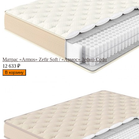
Матрас «Armos» Zefir Soft / «Армос» Зефир Софт
12 633
₽
В корзину