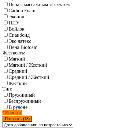
Пена с массажным эффектом
Carbon Foam
Экопол
ППУ
Войлок
Спанбонд
Эко латекс
Пена Biofoam
Жесткость:
Мягкий
Мягкий / Жесткий
Средний
Средний / Жесткий
Жесткий
Тип:
Пружинный
Беспружинный
В рулоне
Сбросить
Показать (
18
)