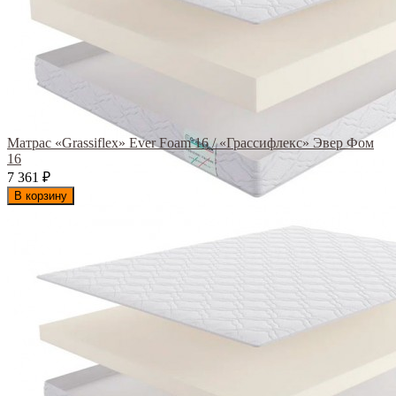
Матрас «Grassiflex» Ever Foam 16 / «Грассифлекс» Эвер Фом
16
7 361
₽
В корзину