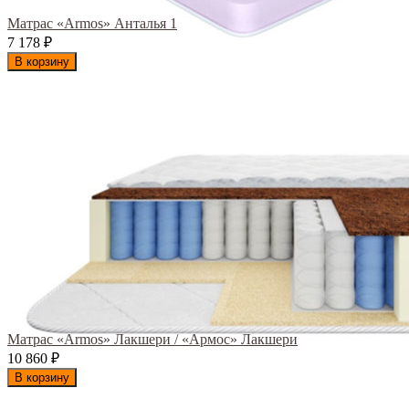
Матрас «Armos» Анталья 1
7 178
₽
В корзину
Матрас «Armos» Лакшери / «Армос» Лакшери
10 860
₽
В корзину