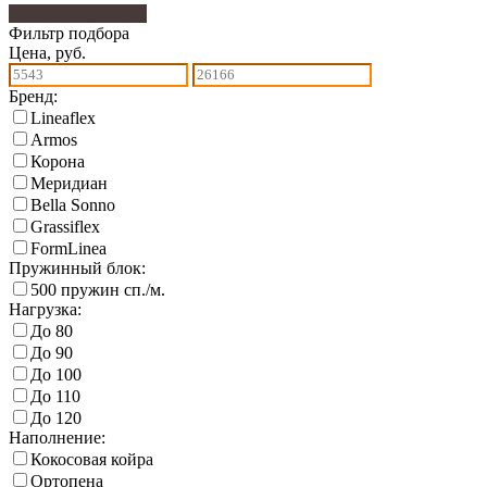
Фильтр подбора
18
Фильтр подбора
Цена, руб.
Бренд:
Lineaflex
Armos
Корона
Меридиан
Bella Sonno
Grassiflex
FormLinea
Пружинный блок:
500 пружин сп./м.
Нагрузка:
До 80
До 90
До 100
До 110
До 120
Наполнение:
Кокосовая койра
Ортопена