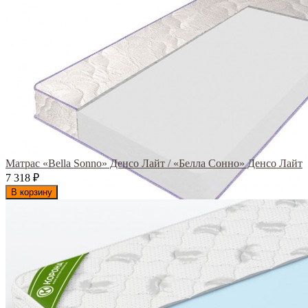
Матрас «Bella Sonno» Денсо Лайт / «Белла Сонно» Денсо Лайт
7 318
₽
В корзину