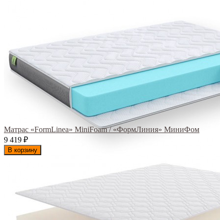
Матрас «FormLinea» MiniFoam / «ФормЛиния» МиниФом
9 419
₽
В корзину