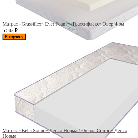
Матрас «Grassiflex» Ever Foam / «Грассифлекс» Эвер Фом
5 543
₽
В корзину
Матрас «Bella Sonno» Денсо Норма / «Белла Сонно» Денсо
Норма