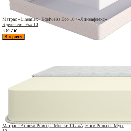
Матрас «Lineaflex» Edelweiss Eco 10 / «Линеафлекс»
Эдельвейс Эко 10
5 657
₽
В корзину
Матрас «Armos» Ривьера Mousse 10 / «Армос» Ривьера Мусс
10