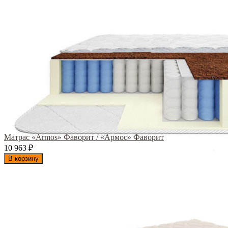
Матрас «Armos» Фаворит / «Армос» Фаворит
10 963
₽
В корзину