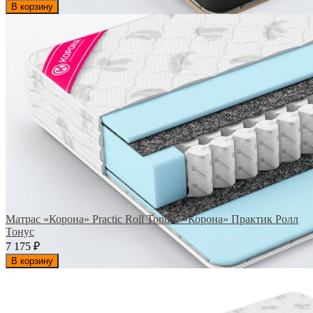
В корзину
Матрас «Корона» Practic Roll Tonus / «Корона» Практик Ролл
Тонус
7 175
₽
В корзину