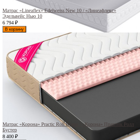
Матрас «Lineaflex» Edelweiss New 10 / «Линеафлекс»
Эдельвейс Нью 10
6 794
₽
В корзину
Матрас «Корона» Practic Roll Buster / «Корона» Практик Ролл
Бустер
8 400
₽