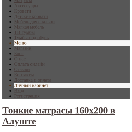
Матрасы
Аксессуары
Кровати
Детские кровати
Мебель для спальни
Мягкая мебель
ТВ-тумбы
Тумбы под обувь
Меню
Магазин
Блог
О нас
Оплата онлайн
Отзывы
Контакты
Доставка и оплата
Личный кабинет
Вход
Регистрация
Тонкие матрасы 160х200 в
Алуште