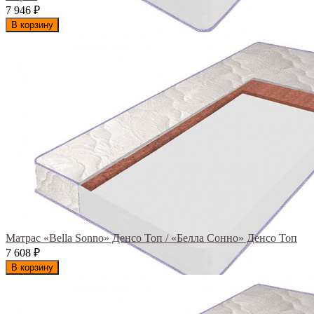
7 946
₽
В корзину
Матрас «Bella Sonno» Денсо Топ / «Белла Сонно» Денсо Топ
7 608
₽
В корзину