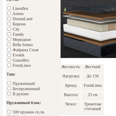
Lineaflex
Armos
DreamLand
Корона
City
Family
Меридиан
Bella Sonno
Фабрика Снов
Еvotek
Grassiflex
FormLinea
Жесткость:
Жесткий
Тип:
Нагрузка:
До 150
Пружинный
Бренд:
FormLinea
Беспружинный
В рулоне
Высота:
25 см
Пружинный блок:
Чехол:
Трикотаж
стеганый
500 пружин сп./м.