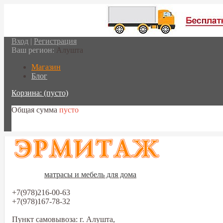
Вход
|
Регистрация
Ваш регион:
Алушта
Магазин
Блог
Корзина:
(пусто)
Общая сумма
пусто
Перейти в корзину
матрасы и мебель для дома
+7(978)216-00-63
+7(978)167-78-32
Пункт самовывоза: г. Алушта,