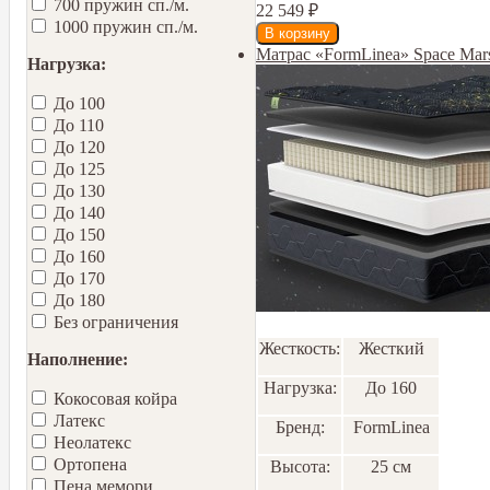
700 пружин сп./м.
22 549
₽
1000 пружин сп./м.
Матрас «FormLinea» Space Ma
Нагрузка:
До 100
До 110
До 120
До 125
До 130
До 140
До 150
До 160
До 170
До 180
Без ограничения
Жесткость:
Жесткий
Наполнение:
Нагрузка:
До 160
Кокосовая койра
Латекс
Бренд:
FormLinea
Неолатекс
Ортопена
Высота:
25 см
Пена мемори