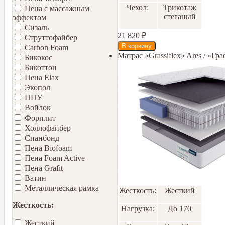
Чехол:
Трикотаж
Пена с массажным
стеганый
эффектом
Сизаль
21 820
₽
Струттофайбер
Carbon Foam
Матрас «Grassiflex» Ares / «Гр
Бикокос
Бикоттон
Пена Elax
Экопол
ППУ
Войлок
Форплит
Холлофайбер
Спанбонд
Пена Biofoam
Пена Foam Active
Пена Grafit
Ватин
Металлическая рамка
Жесткость:
Жесткий
Жесткость:
Нагрузка:
До 170
Жесткий