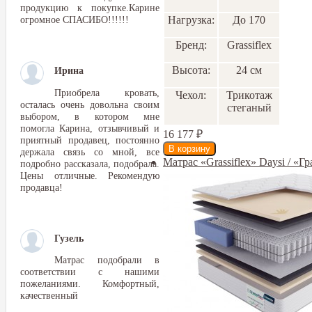
продукцию к покупке.Карине
огромное СПАСИБО!!!!!!
Нагрузка:
До 170
Бренд:
Grassiflex
Высота:
24 см
Ирина
Приобрела кровать,
Чехол:
Трикотаж
осталась очень довольна своим
стеганый
выбором, в котором мне
помогла Карина, отзывчивый и
16 177
₽
приятный продавец, постоянно
держала связь со мной, все
Матрас «Grassiflex» Daysi / «Г
подробно рассказала, подобрала.
Цены отличные. Рекомендую
продавца!
Гузель
Матрас подобрали в
соответствии с нашими
пожеланиями. Комфортный,
качественный