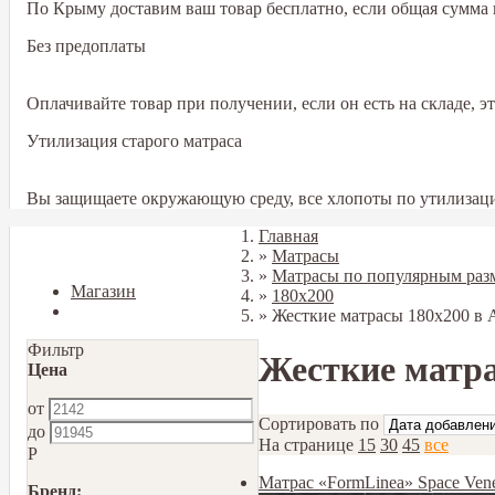
По Крыму доставим ваш товар бесплатно, если общая сумма в
Без предоплаты
Оплачивайте товар при получении, если он есть на складе, 
Утилизация старого матраса
Вы защищаете окружающую среду, все хлопоты по утилизаци
Главная
Закрыть
»
Матрасы
»
Матрасы по популярным раз
Магазин
»
180х200
Блог
»
Жесткие матрасы 180х200 в
Фильтр
Жесткие матра
Цена
от
Сортировать по
до
На странице
15
30
45
все
Р
Матрас «FormLinea» Space Ven
Бренд: