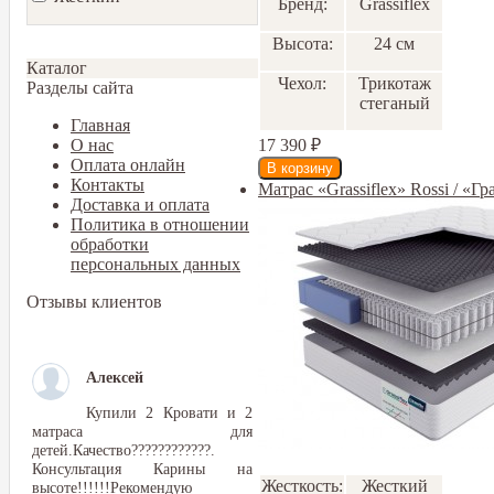
Бренд:
Grassiflex
Высота:
24 см
Каталог
Чехол:
Трикотаж
Разделы сайта
стеганый
Главная
17 390
₽
О нас
Оплата онлайн
Контакты
Матрас «Grassiflex» Rossi / «Г
Доставка и оплата
Политика в отношении
обработки
персональных данных
Отзывы клиентов
Алексей
Купили 2 Кровати и 2
матраса для
детей.Качество????????????.
Консультация Карины на
Жесткость:
Жесткий
высоте!!!!!!Рекомендую