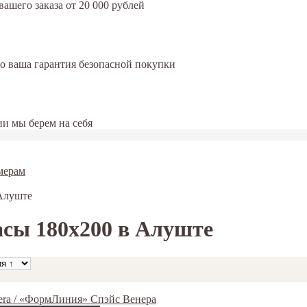
ашего заказа от 20 000 рублей
это ваша гарантия безопасной покупки
и мы берем на себя
мерам
 Алуште
сы 180х200 в Алуште
era / «ФормЛиния» Спэйс Венера