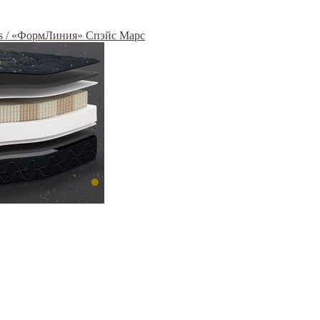
rs / «ФормЛиния» Спэйс Марс