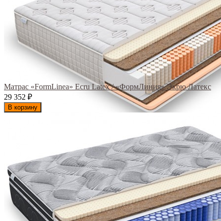
Матрас «FormLinea» Ecru Latex / «ФормЛиния» Экрю Латекс
29 352
₽
В корзину