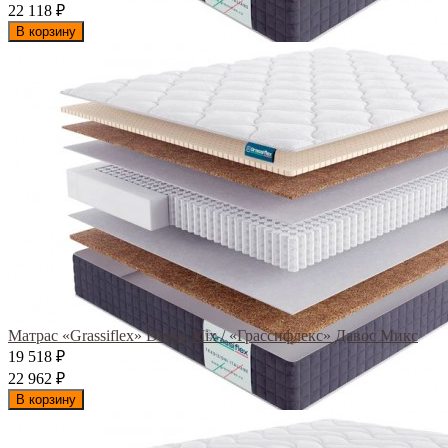
22 118
₽
В корзину
Матрас «Grassiflex» Davos Mix / «Грассифлекс» Давос Микс
19 518
₽
22 962
₽
В корзину