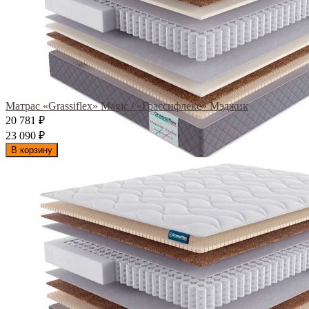
Матрас «Grassiflex» Magic / «Грассифлекс» Мэджик
20 781
₽
23 090
₽
В корзину