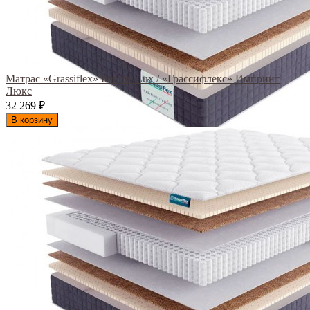
Матрас «Grassiflex» Imprint Lux / «Грассифлекс» Импринт
Люкс
32 269
₽
В корзину