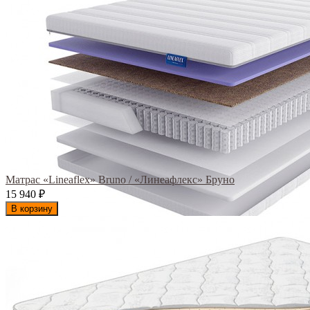
Матрас «Lineaflex» Bruno / «Линеафлекс» Бруно
15 940
₽
В корзину