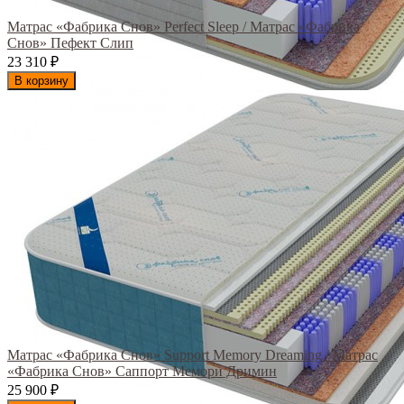
Матрас «Фабрика Снов» Perfect Sleep / Матрас «Фабрика
Снов» Пефект Слип
23 310
₽
В корзину
Матрас «Фабрика Снов» Support Memory Dreaming / Матрас
«Фабрика Снов» Саппорт Мемори Дримин
25 900
₽