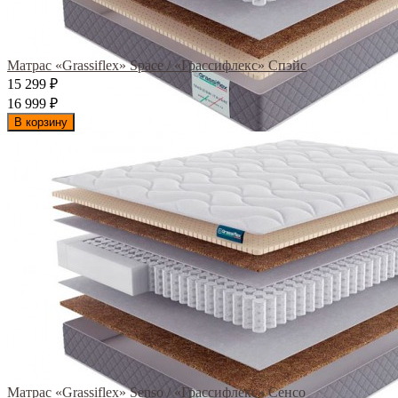
Матрас «Grassiflex» Space / «Грассифлекс» Спэйс
15 299
₽
16 999
₽
В корзину
Матрас «Grassiflex» Senso / «Грассифлекс» Сенсо