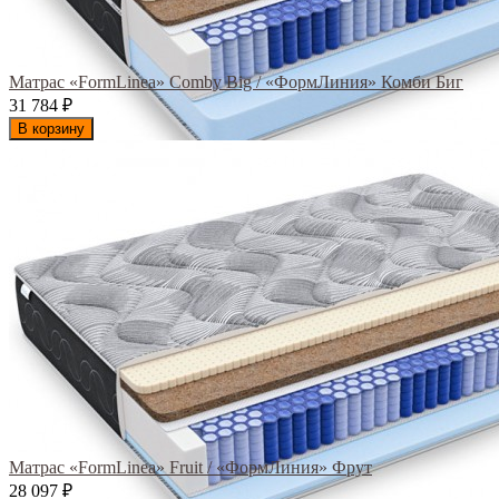
Матрас «FormLinea» Comby Big / «ФормЛиния» Комби Биг
31 784
₽
В корзину
Матрас «FormLinea» Fruit / «ФормЛиния» Фрут
28 097
₽