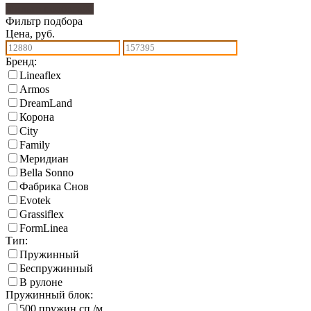
Фильтр подбора
90
Фильтр подбора
Цена, руб.
Бренд:
Lineaflex
Armos
DreamLand
Корона
City
Family
Меридиан
Bella Sonno
Фабрика Снов
Еvotek
Grassiflex
FormLinea
Тип:
Пружинный
Беспружинный
В рулоне
Пружинный блок:
500 пружин сп./м.