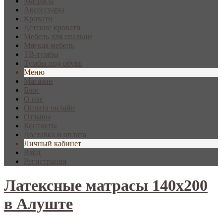
Матрасы
Аксессуары
Кровати
Детские кровати
Мебель для спальни
Мягкая мебель
ТВ-тумбы
Тумбы под обувь
Меню
Магазин
Блог
О нас
Оплата онлайн
Отзывы
Контакты
Доставка и оплата
Личный кабинет
Вход
Регистрация
Латексные матрасы 140x200
в Алуште