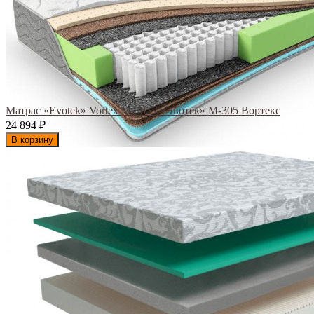
Матрас «Evotek» Vortex M-305 / «Эвотек» M-305 Вортекс
24 894
₽
В корзину