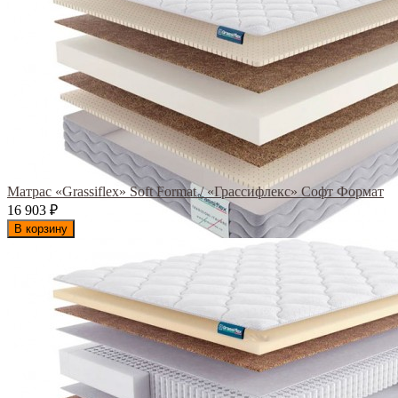
Матрас «Grassiflex» Soft Format / «Грассифлекс» Софт Формат
16 903
₽
В корзину