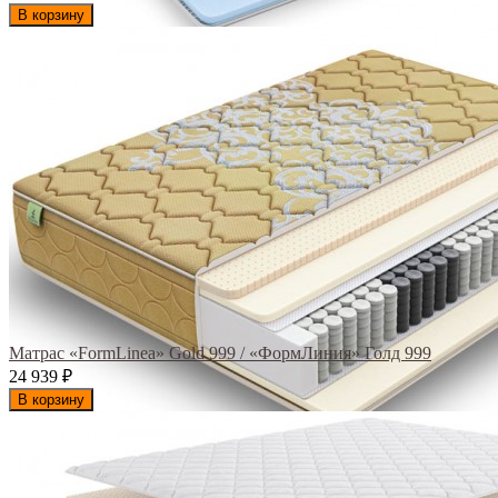
В корзину
Матрас «FormLinea» Gold 999 / «ФормЛиния» Голд 999
24 939
₽
В корзину