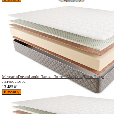
Матрас «DreamLand» Латекс Лотос / Матрас «Дрим Лэнд»
Латекс Лотос
13 485
₽
В корзину