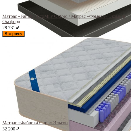
Матрас «Family» EcoMily Oxford / Матрас «Фэмели» Экомили
Оксфорд
28 731
₽
В корзину
Матрас «Фабрика Снов» Эльгон
32 200
₽