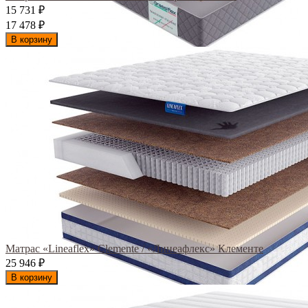
15 731
₽
17 478
₽
В корзину
Матрас «Lineaflex» Clemente / «Линеафлекс» Клементе
25 946
₽
В корзину