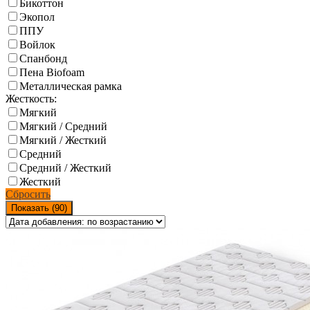
Бикоттон
Экопол
ППУ
Войлок
Спанбонд
Пена Biofoam
Металлическая рамка
Жесткость:
Мягкий
Мягкий / Средний
Мягкий / Жесткий
Средний
Средний / Жесткий
Жесткий
Сбросить
Показать (
90
)