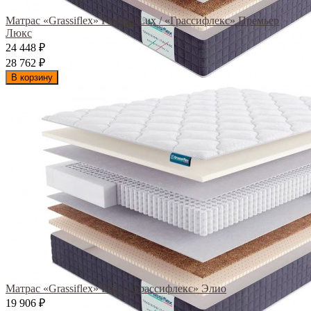
Матрас «Grassiflex» Premier Lux / «Грассифлекс» Премьер
Люкс
24 448
₽
28 762
₽
В корзину
Матрас «Grassiflex» Elio / «Грассифлекс» Элио
19 906
₽