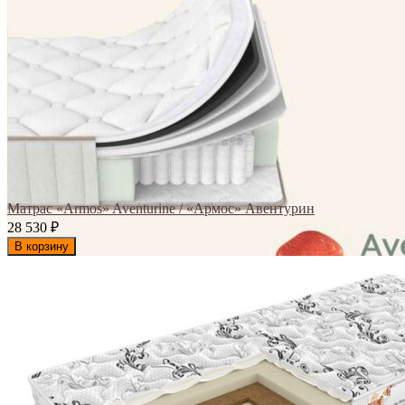
Матрас «Armos» Aventurine / «Армос» Авентурин
28 530
₽
В корзину