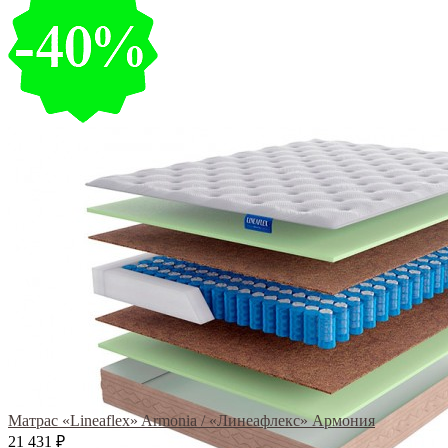
Матрас «Lineaflex» Armonia / «Линеафлекс» Армония
21 431
₽