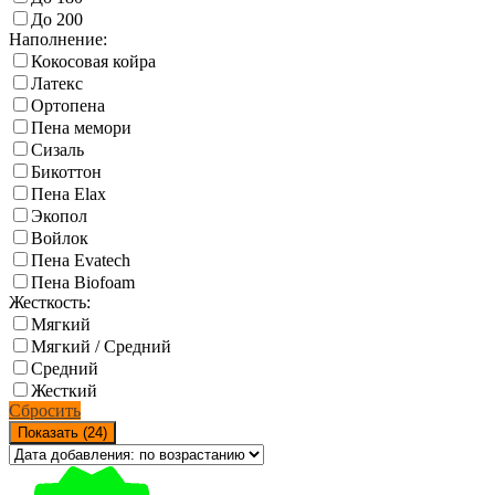
До 200
Наполнение:
Кокосовая койра
Латекс
Ортопена
Пена мемори
Сизаль
Бикоттон
Пена Elax
Экопол
Войлок
Пена Evatech
Пена Biofoam
Жесткость:
Мягкий
Мягкий / Средний
Средний
Жесткий
Сбросить
Показать (
24
)