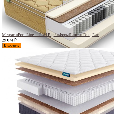
Матрас «FormLinea» Gold Big / «ФормЛиния» Голд Биг
29 074
₽
В корзину