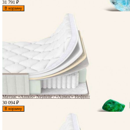
31 791
₽
В корзину
Матрас «Armos» Nephrite / «Армос» Нефрит
30 094
₽
В корзину