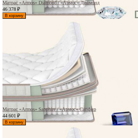
Матрас «Armos» Diamond / «Армос» Диамонд
46 378
₽
В корзину
Матрас «Armos» Sapphire / «Армос» Сапфир
44 601
₽
В корзину