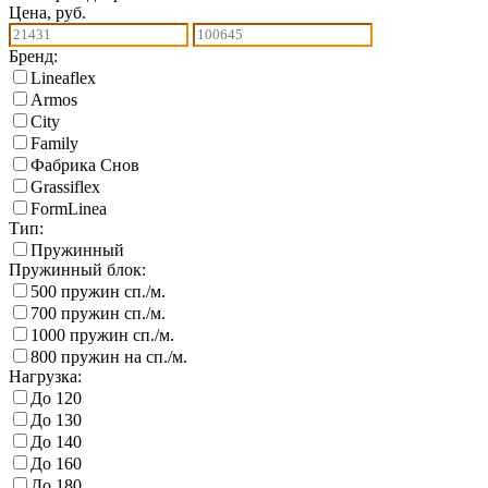
Цена, руб.
Бренд:
Lineaflex
Armos
City
Family
Фабрика Снов
Grassiflex
FormLinea
Тип:
Пружинный
Пружинный блок:
500 пружин сп./м.
700 пружин сп./м.
1000 пружин сп./м.
800 пружин на сп./м.
Нагрузка:
До 120
До 130
До 140
До 160
До 180