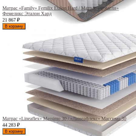
Матрас «Family» Femilix Etalon Hard / Матрас «Фэмели»
Фемеликс Эталон Хард
21 867
₽
В корзину
Матрас «Lineaflex» Massimo 30 / «Линеафлекс» Массимо 30
44 283
₽
В корзину