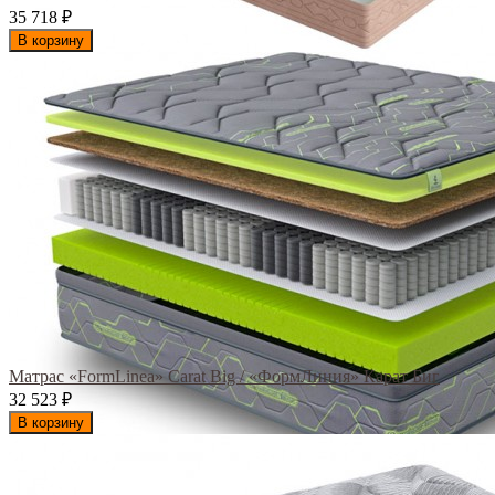
35 718
₽
В корзину
Матрас «FormLinea» Carat Big / «ФормЛиния» Карат Биг
32 523
₽
В корзину