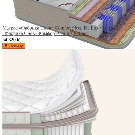
Матрас «Фабрика Снов» Comfort Sleep De Lux / Матрас
«Фабрика Снов» Комфорт Слип Де Люкс
54 320
₽
В корзину