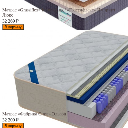
Матрас «Grassiflex» Imprint Lux / «Грассифлекс» Импринт
Люкс
32 269
₽
В корзину
Матрас «Фабрика Снов» Эльгон
32 200
₽
В корзину