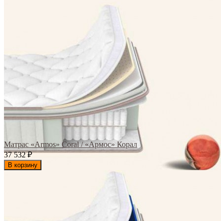
Матрас «Armos» Coral / «Армос» Корал
37 532
₽
В корзину