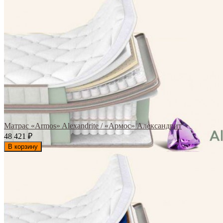
Матрас «Armos» Alexandrite / «Армос» Александрит
48 421
₽
В корзину