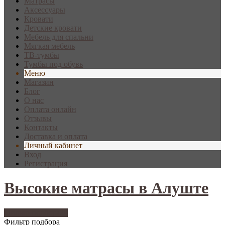
Матрасы
Аксессуары
Кровати
Детские кровати
Мебель для спальни
Мягкая мебель
ТВ-тумбы
Тумбы под обувь
Меню
Магазин
Блог
О нас
Оплата онлайн
Отзывы
Контакты
Доставка и оплата
Личный кабинет
Вход
Регистрация
Высокие матрасы в Алуште
Фильтр подбора
24
Фильтр подбора