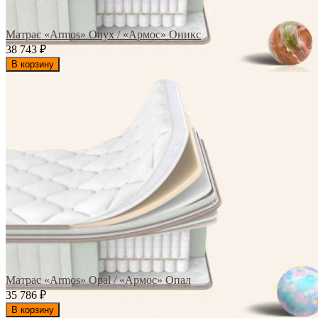
Матрас «Armos» Onyx / «Армос» Оникс
38 743
₽
В корзину
Матрас «Armos» Opal / «Армос» Опал
35 786
₽
В корзину