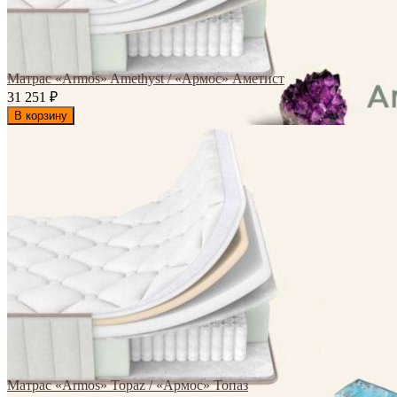
Матрас «Armos» Amethyst / «Армос» Аметист
31 251
₽
В корзину
Матрас «Armos» Topaz / «Армос» Топаз