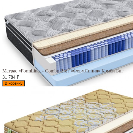
Матрас «FormLinea» Comby Big / «ФормЛиния» Комби Биг
31 784
₽
В корзину