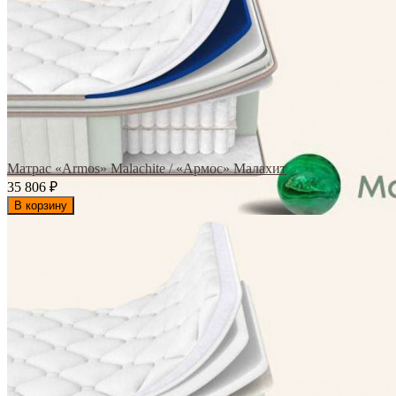
Матрас «Armos» Malachite / «Армос» Малахит
35 806
₽
В корзину