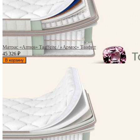
Матрас «Armos» Taaffeite / «Армос» Таафит
45 326
₽
В корзину