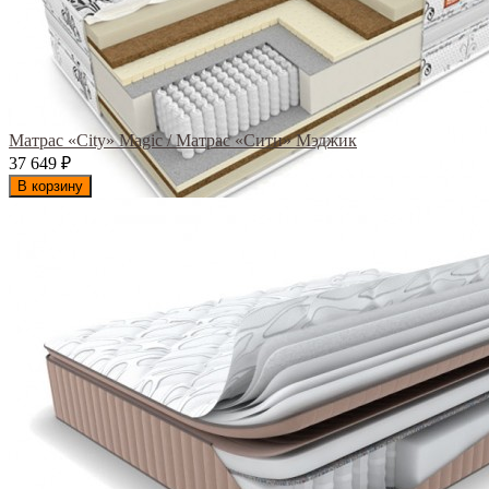
Матрас «City» Magic / Матрас «Сити» Мэджик
37 649
₽
В корзину