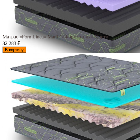
Матрас «FormLinea» Marti / «ФормЛиния» Марти
32 283
₽
В корзину