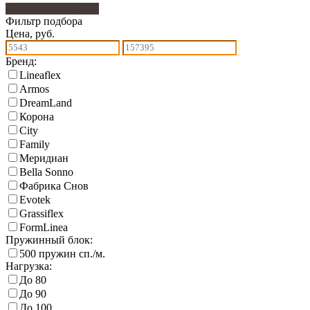
Фильтр подбора
126
Фильтр подбора
Цена, руб.
Бренд:
Lineaflex
Armos
DreamLand
Корона
City
Family
Меридиан
Bella Sonno
Фабрика Снов
Еvotek
Grassiflex
FormLinea
Пружинный блок:
500 пружин сп./м.
Нагрузка:
До 80
До 90
До 100