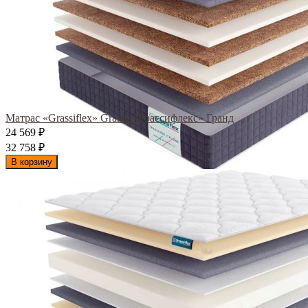
Матрас «Grassiflex» Grand/ «Грассифлекс» Гранд
24 569
₽
32 758
₽
В корзину