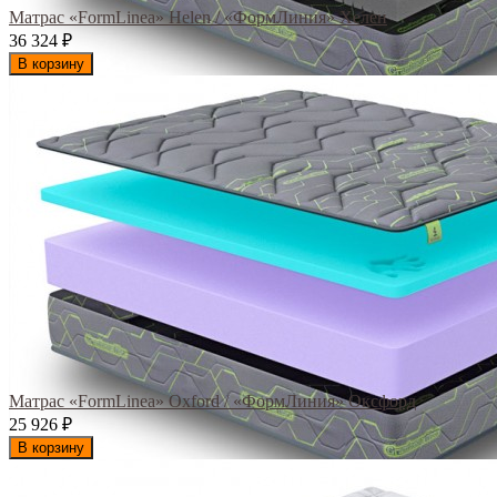
Матрас «FormLinea» Helen / «ФормЛиния» Хелен
36 324
₽
В корзину
Матрас «FormLinea» Oxford / «ФормЛиния» Оксфорд
25 926
₽
В корзину