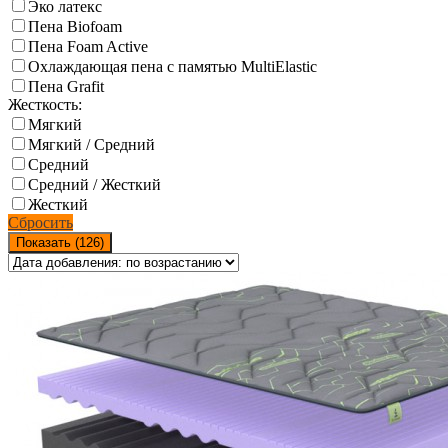
Эко латекс
Пена Biofoam
Пена Foam Active
Охлаждающая пена с памятью MultiElastic
Пена Grafit
Жесткость:
Мягкий
Мягкий / Средний
Средний
Средний / Жесткий
Жесткий
Сбросить
Показать (
126
)