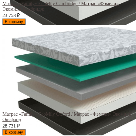
Матрас «Family» EcoMily Cambridge / Матрас «Фэмели»
Экомили Кембридж
23 758
₽
В корзину
Матрас «Family» EcoMily Oxford / Матрас «Фэмели» Экомили
Оксфорд
28 731
₽
В корзину