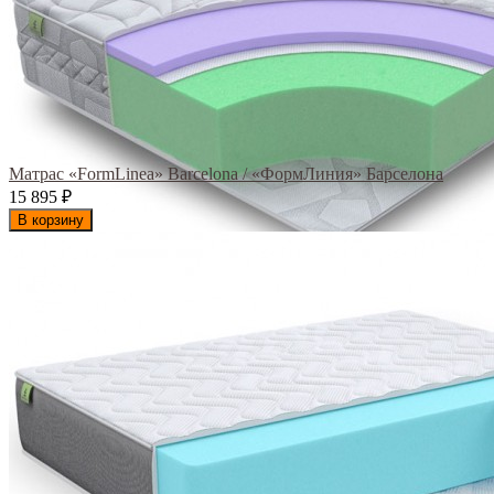
Матрас «FormLinea» Barcelona / «ФормЛиния» Барселона
15 895
₽
В корзину