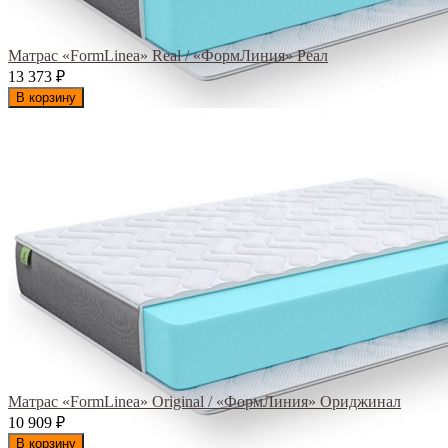
Матрас «FormLinea» Real / «ФормЛиния» Реал
13 373
₽
В корзину
Матрас «FormLinea» Original / «ФормЛиния» Ориджинал
10 909
₽
В корзину