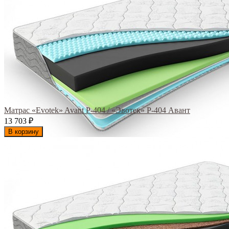
Матрас «Evotek» Avant Р-404 / «Эвотек» Р-404 Авант
13 703
₽
В корзину