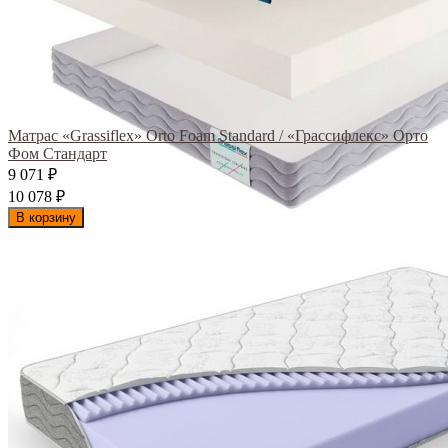
Матрас «Grassiflex» Orto Foam Standard / «Грассифлекс» Орто
Фом Стандарт
9 071
₽
10 078
₽
В корзину