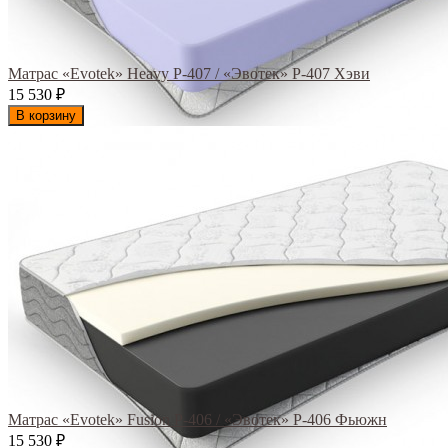
Матрас «Evotek» Heavy Р-407 / «Эвотек» Р-407 Хэви
15 530
₽
В корзину
Матрас «Evotek» Fusion Р-406 / «Эвотек» Р-406 Фьюжн
15 530
₽