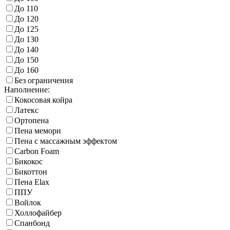
До 110
До 120
До 125
До 130
До 140
До 150
До 160
Без ограничения
Наполнение:
Кокосовая койра
Латекс
Ортопена
Пена мемори
Пена с массажным эффектом
Carbon Foam
Бикокос
Бикоттон
Пена Elax
ППУ
Войлок
Холлофайбер
Спанбонд