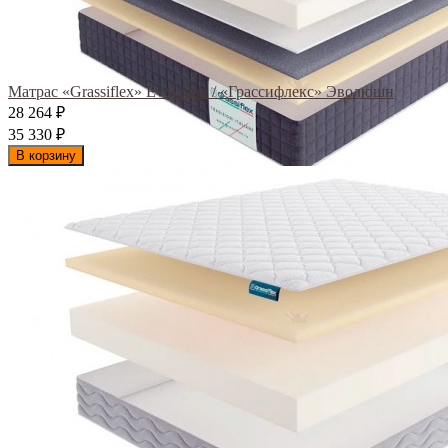
Матрас «Grassiflex» Evolution / «Грассифлекс» Эволюшн
28 264
₽
35 330
₽
В корзину