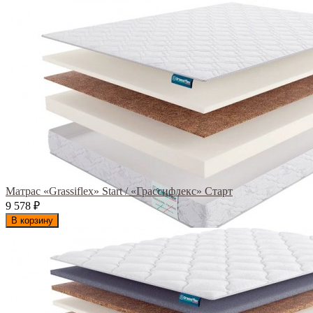
Матрас «Grassiflex» Start / «Грассифлекс» Старт
9 578
₽
В корзину