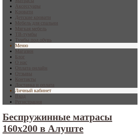
Матрасы
Аксессуары
Кровати
Детские кровати
Мебель для спальни
Мягкая мебель
ТВ-тумбы
Тумбы под обувь
Меню
Магазин
Блог
О нас
Оплата онлайн
Отзывы
Контакты
Доставка и оплата
Личный кабинет
Вход
Регистрация
Беспружинные матрасы
160х200 в Алуште