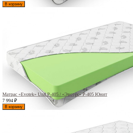
В корзину
Матрас «Evotek» Unit Р-405 / «Эвотек» Р-405 Юнит
7 994
₽
В корзину