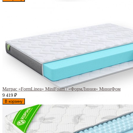
Матрас «FormLinea» MiniFoam / «ФормЛиния» МиниФом
9 419
₽
В корзину