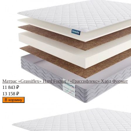
Матрас «Grassiflex» Hard Format / «Грассифлекс» Хард Формат
11 843
₽
13 158
₽
В корзину