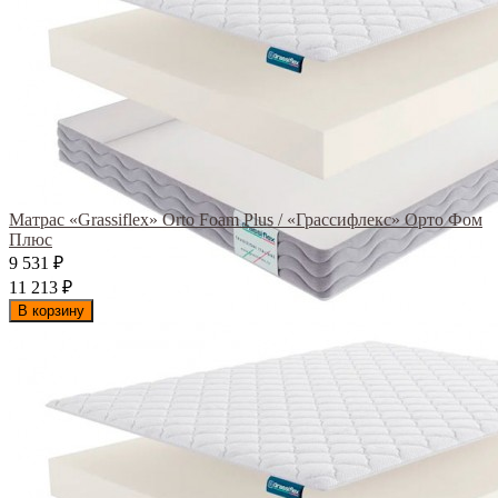
Матрас «Grassiflex» Orto Foam Plus / «Грассифлекс» Орто Фом
Плюс
9 531
₽
11 213
₽
В корзину