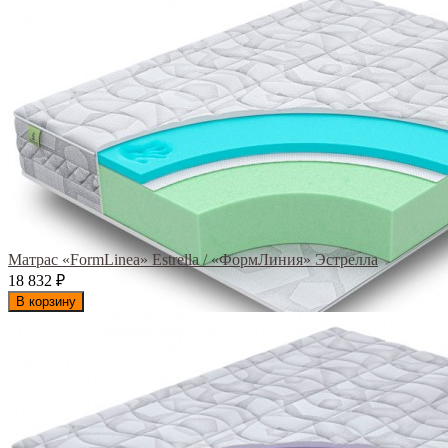
Матрас «FormLinea» Estrella / «ФормЛиния» Эстрелла
18 832
₽
В корзину