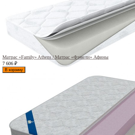
Матрас «Family» Athens / Матрас «Фэмели» Афины
7 606
₽
В корзину