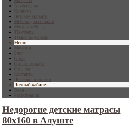
Матрасы
Аксессуары
Кровати
Детские кровати
Мебель для спальни
Мягкая мебель
ТВ-тумбы
Тумбы под обувь
Меню
Магазин
Блог
О нас
Оплата онлайн
Отзывы
Контакты
Доставка и оплата
Личный кабинет
Вход
Регистрация
Недорогие детские матрасы
80х160 в Алуште