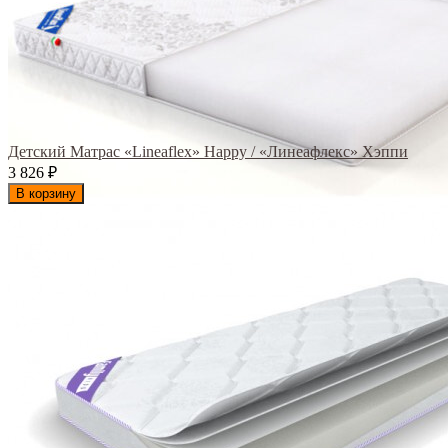
Детский Матрас «Lineaflex» Happy / «Линеафлекс» Хэппи
3 826
₽
В корзину