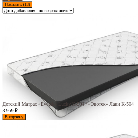
Показать (
13
)
Детский Матрас «Evotek» Lucky К-504 / «Эвотек» Лаки К-504
3 959
₽
В корзину