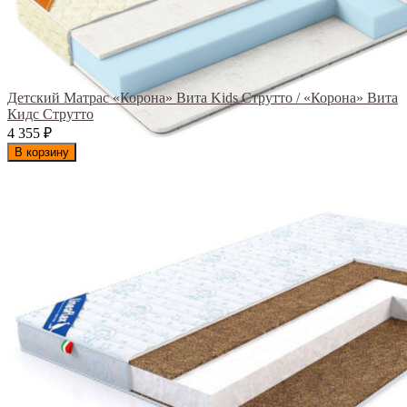
Детский Матрас «Корона» Вита Kids Струтто / «Корона» Вита
Кидс Струтто
4 355
₽
В корзину