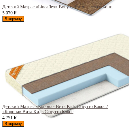
Детский Матрас «Lineaflex» Bony / «Линиафлекс» Бони
5 070
₽
В корзину
Детский Матрас «Корона» Вита Kids Струтто Кокос /
«Корона» Вита Кидс Струтто Кокос
4 751
₽
В корзину