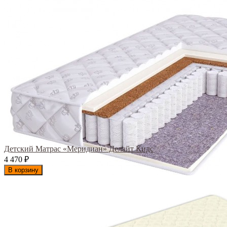
Детский Матрас «Меридиан» Делайт Кидс
4 470
₽
В корзину