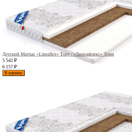
Детский Матрас «Lineaflex» Tony / «Линеафлекс» Тони
5 542
₽
6 157
₽
В корзину