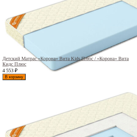
Детский Матрас «Корона» Вита Kids Плюс / «Корона» Вита
Кидс Плюс
4 553
₽
В корзину