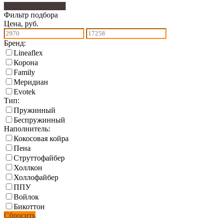
Фильтр подбора
13
Фильтр подбора
Цена, руб.
Бренд:
Lineaflex
Корона
Family
Меридиан
Еvotek
Тип:
Пружинный
Беспружинный
Наполнитель:
Кокосовая койра
Пена
Струттофайбер
Холлкон
Холлофайбер
ППУ
Войлок
Бикоттон
Сбросить