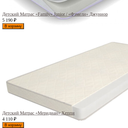
Детский Матрас «Family» Junior / «Фэмели» Джуниор
5 190
₽
В корзину
Детский Матрас «Меридиан» Хеппи
4 110
₽
В корзину