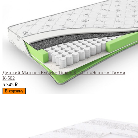
Детский Матрас «Evotek» Timmy К-502 / «Эвотек» Тимми
К-502
5 345
₽
В корзину