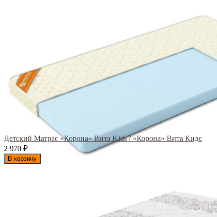
Детский Матрас «Корона» Вита Kids / «Корона» Вита Кидс
2 970
₽
В корзину