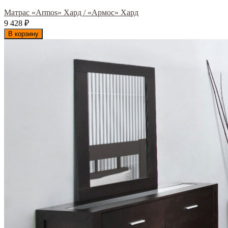
Матрас «Armos» Хард / «Армос» Хард
9 428
₽
В корзину