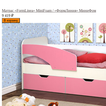
Матрас «FormLinea» MiniFoam / «ФормЛиния» МиниФом
9 419
₽
В корзину