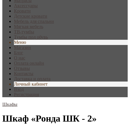
Матрасы
Аксессуары
Кровати
Детские кровати
Мебель для спальни
Мягкая мебель
ТВ-тумбы
Тумбы под обувь
Меню
Магазин
Блог
О нас
Оплата онлайн
Отзывы
Контакты
Доставка и оплата
Личный кабинет
Вход
Регистрация
Шкафы
Шкаф «Ронда ШК - 2»