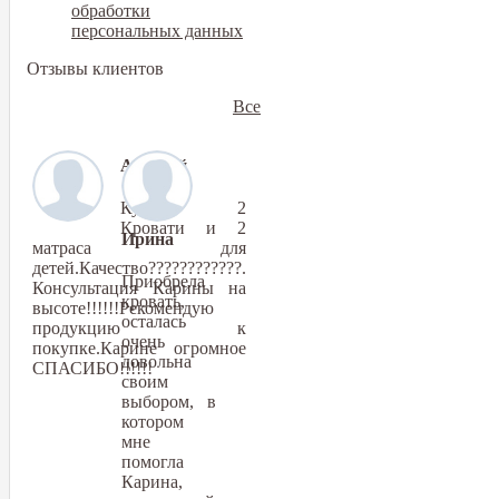
обработки
персональных данных
Отзывы клиентов
Все
Алексей
Купили 2
Кровати и 2
Ирина
матраса для
детей.Качество????????????.
Приобрела
Консультация Карины на
кровать,
высоте!!!!!!Рекомендую
осталась
продукцию к
очень
покупке.Карине огромное
довольна
СПАСИБО!!!!!!
своим
выбором, в
котором
мне
помогла
Карина,