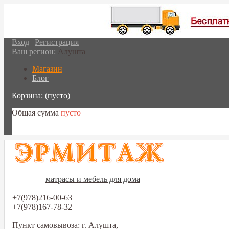
Вход
|
Регистрация
Ваш регион:
Алушта
Магазин
Блог
Корзина:
(пусто)
Общая сумма
пусто
Перейти в корзину
матрасы и мебель для дома
+7(978)216-00-63
+7(978)167-78-32
Пункт самовывоза: г. Алушта,