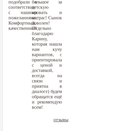
подобрали в
большое за
соответствии
детскую
с нашими
кровать и
пожеланиями.
матрас! Сынок
Комфортный,
доволен!
качественный
Отдельно
благодарю
Карину,
которая нашла
нам кучу
вариантов, с
ориентировала
с ценой и
доставкой,
всегда на
связи и
приятна в
диалоге) будем
обращатся ещё
и рекомендую
всем!
отзывы