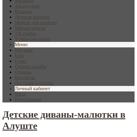
Матрасы
Аксессуары
Кровати
Детские кровати
Мебель для спальни
Мягкая мебель
ТВ-тумбы
Тумбы под обувь
Меню
Магазин
Блог
О нас
Оплата онлайн
Отзывы
Контакты
Доставка и оплата
Личный кабинет
Вход
Регистрация
Детские диваны-малютки в
Алуште