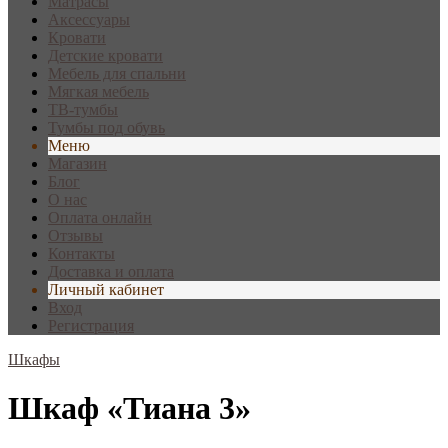
Матрасы
Аксессуары
Кровати
Детские кровати
Мебель для спальни
Мягкая мебель
ТВ-тумбы
Тумбы под обувь
Меню
Магазин
Блог
О нас
Оплата онлайн
Отзывы
Контакты
Доставка и оплата
Личный кабинет
Вход
Регистрация
Шкафы
Шкаф «Тиана 3»