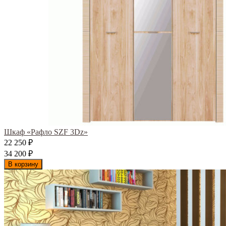
Шкаф «Рафло SZF 3Dz»
22 250
₽
34 200
₽
В корзину