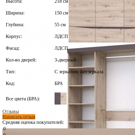
Высота:
218 см
Ширина:
150 см
Глубина:
55 см
Корпус:
ЛДСП
Фасад:
ЛДСП
Кол-во дверей:
3-дверный
Тип:
С зеркалом, Без зеркала
Код:
БРА
Все цвета (БРА):
Отзывы
Написать отзыв
Средняя оценка покупателей:
0