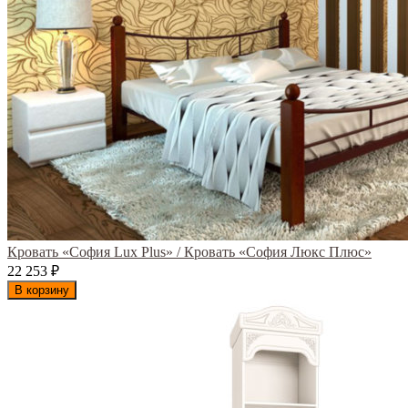
Кровать «София Lux Plus» / Кровать «София Люкс Плюс»
22 253
₽
В корзину