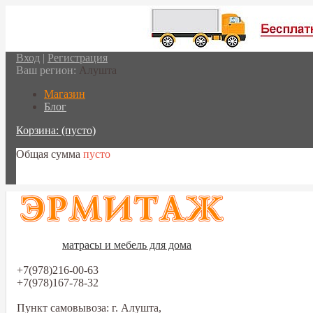
Вход
|
Регистрация
Ваш регион:
Алушта
Магазин
Блог
Корзина:
(пусто)
Общая сумма
пусто
Перейти в корзину
матрасы и мебель для дома
+7(978)216-00-63
+7(978)167-78-32
Пункт самовывоза: г. Алушта,