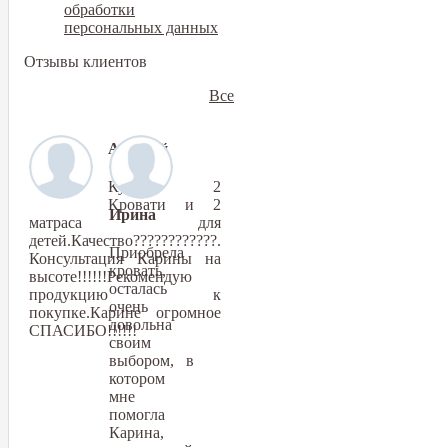
обработки
персональных данных
Отзывы клиентов
Все
Алексей
Купили 2
Кровати и 2
Ирина
матраса для
детей.Качество????????????.
Приобрела
Консультация Карины на
кровать,
высоте!!!!!!Рекомендую
осталась
продукцию к
очень
покупке.Карине огромное
довольна
СПАСИБО!!!!!!
своим
выбором, в
котором
мне
помогла
Карина,