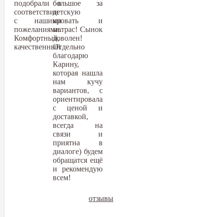
подобрали в
большое за
соответствии
детскую
с нашими
кровать и
пожеланиями.
матрас! Сынок
Комфортный,
доволен!
качественный
Отдельно
благодарю
Карину,
которая нашла
нам кучу
вариантов, с
ориентировала
с ценой и
доставкой,
всегда на
связи и
приятна в
диалоге) будем
обращатся ещё
и рекомендую
всем!
отзывы