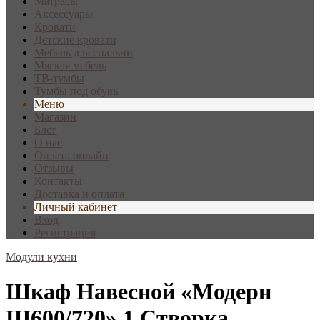
Матрасы
Аксессуары
Кровати
Детские кровати
Мебель для спальни
Мягкая мебель
ТВ-тумбы
Тумбы под обувь
Меню
Магазин
Блог
О нас
Оплата онлайн
Отзывы
Контакты
Доставка и оплата
Личный кабинет
Вход
Регистрация
Модули кухни
Шкаф Навесной «Модерн
Ш600/720» 1 Створка