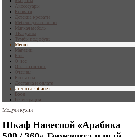
Матрасы
Аксессуары
Кровати
Детские кровати
Мебель для спальни
Мягкая мебель
ТВ-тумбы
Тумбы под обувь
Меню
Магазин
Блог
О нас
Оплата онлайн
Отзывы
Контакты
Доставка и оплата
Личный кабинет
Вход
Регистрация
Модули кухни
Шкаф Навесной «Арабика
500 / 360» Горизонтальный