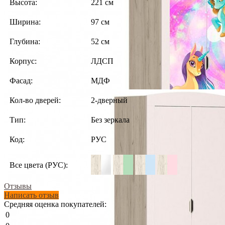
Высота:
221 см
Ширина:
97 см
Глубина:
52 см
Корпус:
ЛДСП
Фасад:
МДФ
Кол-во дверей:
2-дверный
Тип:
Без зеркала
Код:
РУС
Все цвета (РУС):
Отзывы
Написать отзыв
Средняя оценка покупателей:
0