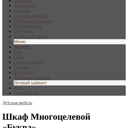
Матрасы
Аксессуары
Кровати
Детские кровати
Мебель для спальни
Мягкая мебель
ТВ-тумбы
Тумбы под обувь
Меню
Магазин
Блог
О нас
Оплата онлайн
Отзывы
Контакты
Доставка и оплата
Личный кабинет
Вход
Регистрация
Детская мебель
Шкаф Многоцелевой
«Буква»