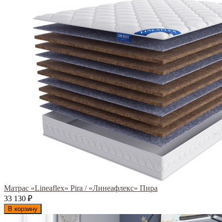
Матрас «Lineaflex» Pira / «Линеафлекс» Пира
33 130
₽
В корзину