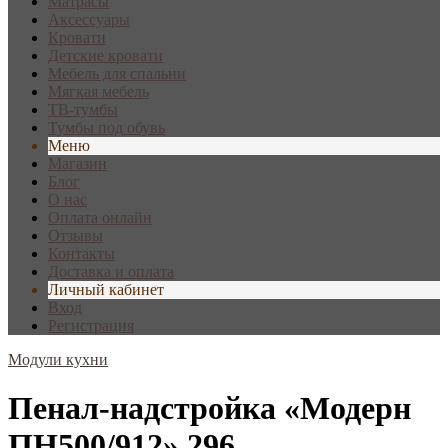
Матрасы
Аксессуары
Кровати
Детские кровати
Мебель для спальни
Мягкая мебель
ТВ-тумбы
Тумбы под обувь
Меню
Магазин
Блог
О нас
Оплата онлайн
Отзывы
Контакты
Доставка и оплата
Личный кабинет
Вход
Регистрация
Модули кухни
Пенал-надстройка «Модерн
ПН500/912» 296