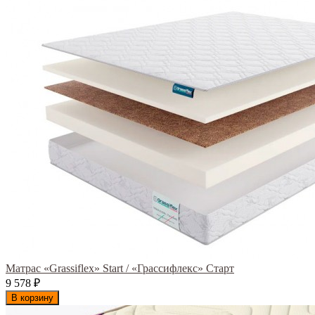
Матрас «Grassiflex» Start / «Грассифлекс» Старт
9 578
₽
В корзину