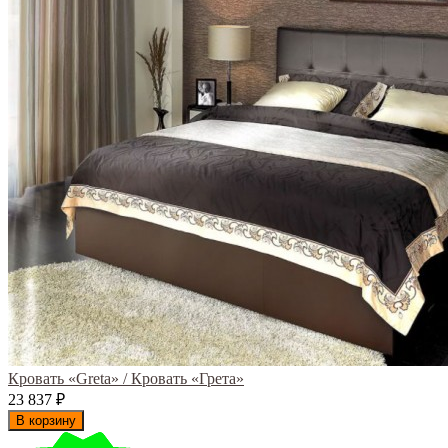
Кровать «Greta» / Кровать «Грета»
23 837
₽
В корзину