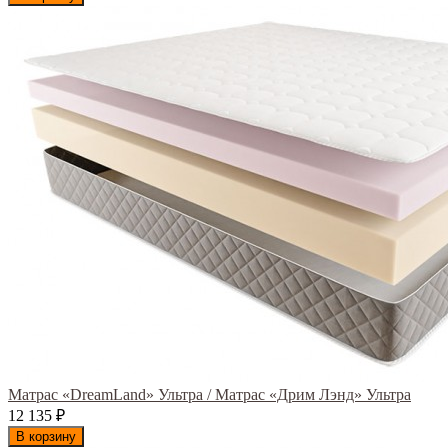
Матрас «DreamLand» Ультра / Матрас «Дрим Лэнд» Ультра
12 135
₽
В корзину