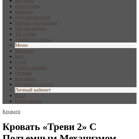
Матрасы
Аксессуары
Кровати
Детские кровати
Мебель для спальни
Мягкая мебель
ТВ-тумбы
Тумбы под обувь
Меню
Магазин
Блог
О нас
Оплата онлайн
Отзывы
Контакты
Доставка и оплата
Личный кабинет
Вход
Регистрация
Кровати
Кровать «Треви 2» С
Подъемным Механизмом