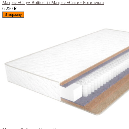
Матрас «City» Botticelli / Матрас «Сити» Ботичелли
6 250
₽
В корзину