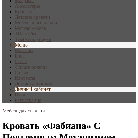
Матрасы
Аксессуары
Кровати
Детские кровати
Мебель для спальни
Мягкая мебель
ТВ-тумбы
Тумбы под обувь
Меню
Магазин
Блог
О нас
Оплата онлайн
Отзывы
Контакты
Доставка и оплата
Личный кабинет
Вход
Регистрация
Мебель для спальни
Кровать «Фабиана» С
Подъемным Механизмом