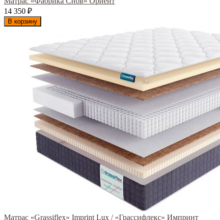
Матрас «Фабрика Снов» Ориент
14 350
₽
В корзину
Матрас «Grassiflex» Imprint Lux / «Грассифлекс» Импринт