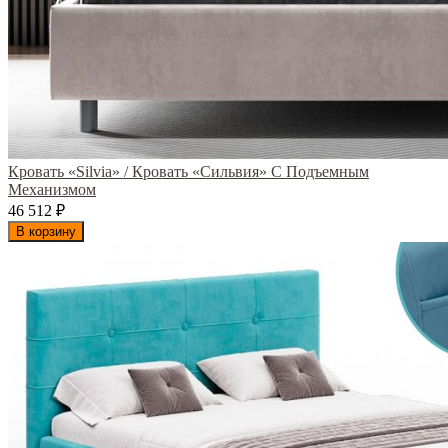
Кровать «Silvia» / Кровать «Сильвия» С Подъемным
Механизмом
46 512
₽
В корзину