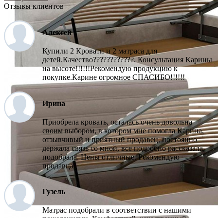
Отзывы клиентов
Алексей
Купили 2 Кровати и 2 матраса для
детей.Качество????????????. Консультация Карины
на высоте!!!!!!Рекомендую продукцию к
покупке.Карине огромное СПАСИБО!!!!!!
Ирина
Приобрела кровать, осталась очень довольна
своим выбором, в котором мне помогла Карина,
отзывчивый и приятный продавец, постоянно
держала связь со мной, все подробно рассказала,
подобрала. Цены отличные. Рекомендую
продавца!
Гузель
Матрас подобрали в соответствии с нашими