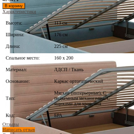
В корзину
Характеристики
Высота:
113 см
Ширина:
176 см
Длина:
225 см
Спальное место:
160 х 200
Материал:
ЛДСП / Ткань
Основание:
Каркас ортопедический
Мягкие (интерьерные), С
Тип:
подъемным механизмом, С
ящиками для хранения
Код:
БРА
Отзывы
Написать отзыв