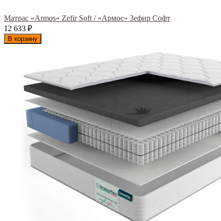
Матрас «Armos» Zefir Soft / «Армос» Зефир Софт
12 633
₽
В корзину