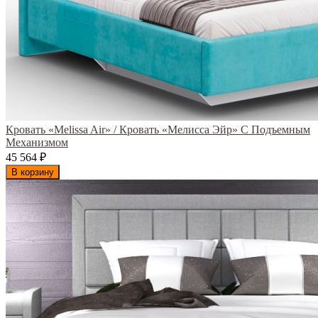
Кровать «Melissa Air» / Кровать «Мелисса Эйр» С Подъемным
Механизмом
45 564
₽
В корзину