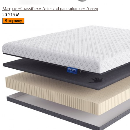
Матрас «Grassiflex» Aster / «Грассифлекс» Астер
20 715
₽
В корзину