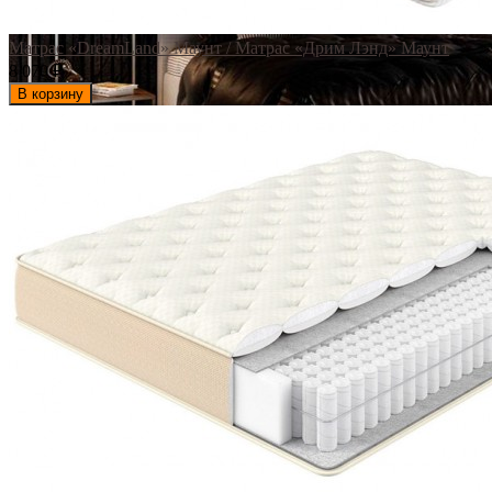
Матрас «DreamLand» Маунт / Матрас «Дрим Лэнд» Маунт
8 070
₽
В корзину