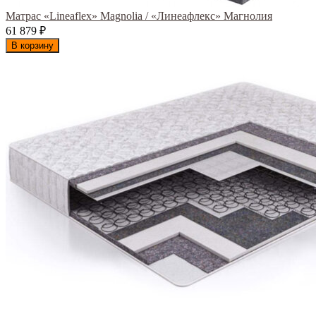
Матрас «Lineaflex» Magnolia / «Линеафлекс» Магнолия
61 879
₽
В корзину