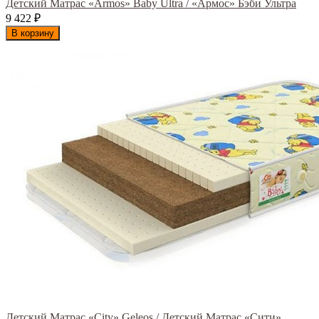
Детский Матрас «Armos» Baby Ultra / «Армос» Бэби Ультра
9 422
₽
В корзину
Детский Матрас «City» Geleos / Детский Матрас «Сити»