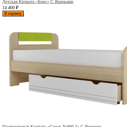
Детская Кровать «Бокс» С Ящиками
14 400
₽
В корзину
Подростковая Кровать «Стиль №900.3» С Ящиком