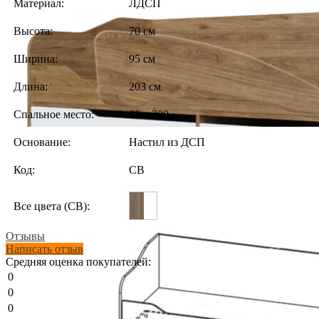
Материал:
ЛДСП
Высота:
70 см
Ширина:
95 см
Длина:
203 см
Спальное место:
90 х 200
Основание:
Настил из ДСП
Код:
СВ
Все цвета (СВ):
Отзывы
Написать отзыв
Средняя оценка покупателей:
0
0
0