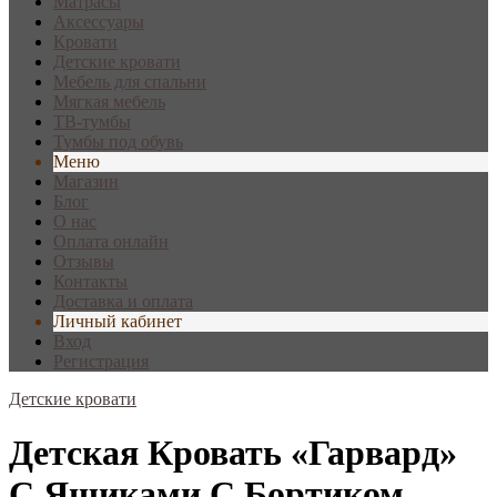
Матрасы
Аксессуары
Кровати
Детские кровати
Мебель для спальни
Мягкая мебель
ТВ-тумбы
Тумбы под обувь
Меню
Магазин
Блог
О нас
Оплата онлайн
Отзывы
Контакты
Доставка и оплата
Личный кабинет
Вход
Регистрация
Детские кровати
Детская Кровать «Гарвард»
С Ящиками С Бортиком